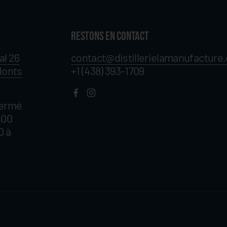
RESTONS EN CONTACT
al 26
contact@distillerielamanufacture
Monts
+1 (438) 393-1709
Facebook
Instagram
fermé
h00
0 à