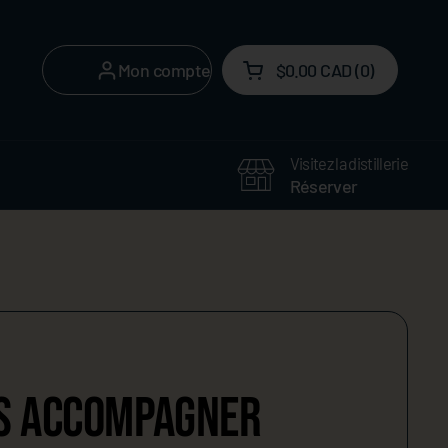
Mon compte
$0.00 CAD
0
Ouvrir le panier
Mon panier Total:
produit dans votre pan
Visitez la distillerie
Réserver
LES ACCOMPAGNER