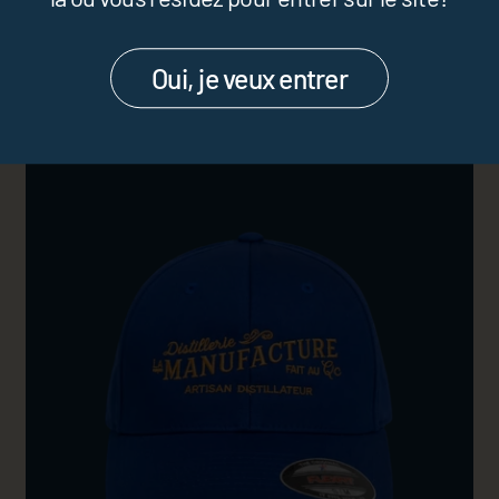
Prix:
$13.00 CAD
Oui, je veux entrer