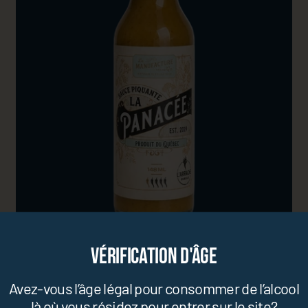
Vérification d'âge
Sauce piquante La
Panacée
Avez-vous l’âge légal pour consommer de l’alcool
là où vous résidez pour entrer sur le site?