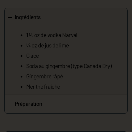
Ingrédients
1 ½ oz de vodka Narval
¼ oz de jus de lime
Glace
Soda au gingembre (type Canada Dry)
Gingembre râpé
Menthe fraîche
Préparation